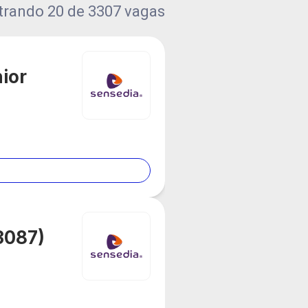
trando
20
de
3307
vagas
ior
3087)