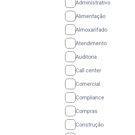
Administrativo
Alimentação
Almoxarifado
Atendimento
Auditoria
Call center
Comercial
Compliance
Compras
Construção