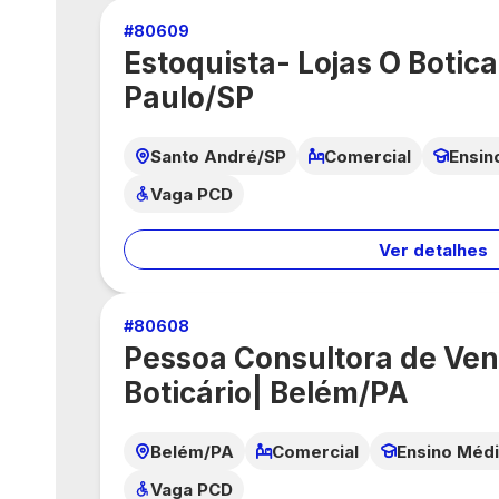
#
80609
Estoquista- Lojas O Botica
Paulo/SP
Santo André/SP
Comercial
Ensin
Vaga PCD
Ver detalhes
#
80608
Pessoa Consultora de Ven
Boticário| Belém/PA
Belém/PA
Comercial
Ensino Méd
Vaga PCD