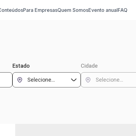
Conteúdos
Para Empresas
Quem Somos
Evento anual
FAQ
Estado
Cidade
Selecione...
Selecione...