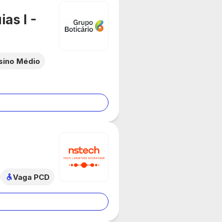
as I -
sino Médio
Vaga PCD