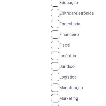
Educação
Elétrica/eletrônica
Engenharia
Financeiro
Fiscal
Indústria
Jurídico
Logística
Manutenção
Marketing