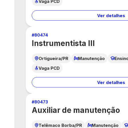
Vaga PCD
Ver detalhes
#
80474
Instrumentista III
Ortigueira/PR
Manutenção
Ensin
Vaga PCD
Ver detalhes
#
80473
Auxiliar de manutenção
Telêmaco Borba/PR
Manutenção