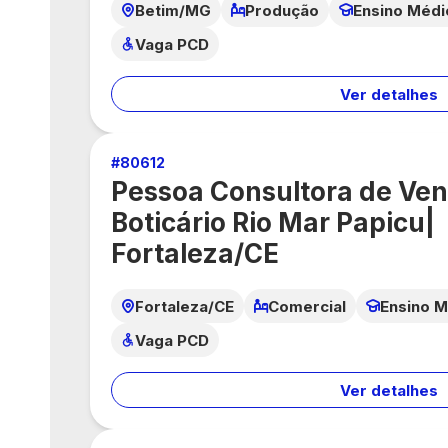
Betim/MG
Produção
Ensino Médi
Vaga PCD
Ver detalhes
#
80612
Pessoa Consultora de Ven
Boticário Rio Mar Papicu|
Fortaleza/CE
Fortaleza/CE
Comercial
Ensino M
Vaga PCD
Ver detalhes