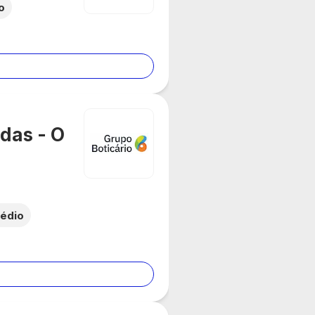
o
das - O
édio