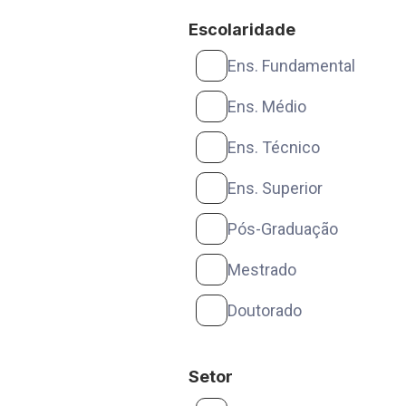
Escolaridade
Ens. Fundamental
Ens. Médio
Ens. Técnico
Ens. Superior
Pós-Graduação
Mestrado
Doutorado
Setor