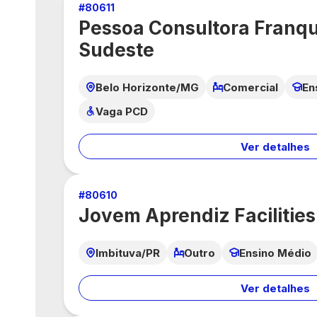
#
80611
Pessoa Consultora Franqui
Sudeste
Belo Horizonte/MG
Comercial
En
Vaga PCD
Ver detalhes
#
80610
Jovem Aprendiz Facilities
Imbituva/PR
Outro
Ensino Médio
Ver detalhes