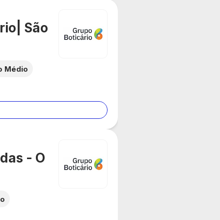
rio| São
o Médio
das - O
io