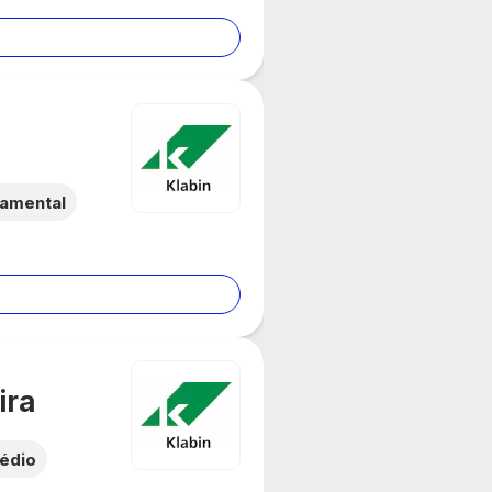
damental
ira
édio