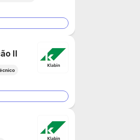
ão II
écnico