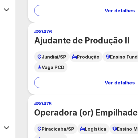
Ver detalhes
#
80476
Ajudante de Produção II
Jundiaí/SP
Produção
Ensino Fun
Vaga PCD
Ver detalhes
#
80475
Operadora (or) Empilhade
Piracicaba/SP
Logística
Ensino M