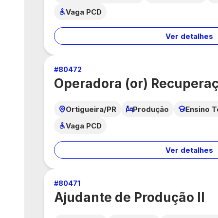
Vaga PCD
Ver detalhes
#
80472
Operadora (or) Recuperaç
Ortigueira/PR
Produção
Ensino T
Vaga PCD
Ver detalhes
#
80471
Ajudante de Produção II