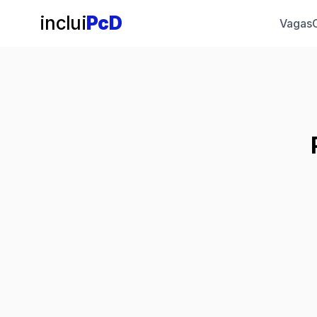
inclui
PcD
Vagas